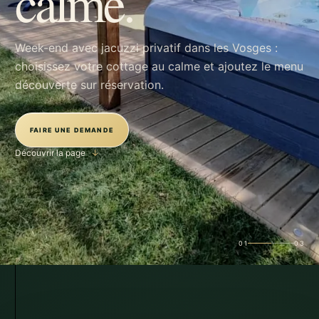
calme.
Week-end avec jacuzzi privatif dans les Vosges :
choisissez votre cottage au calme et ajoutez le menu
découverte sur réservation.
FAIRE UNE DEMANDE
Découvrir la page
↓
01
03