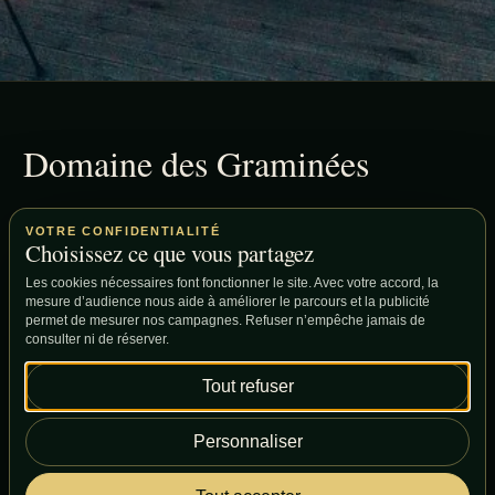
Domaine des Graminées
2 Route de Brû · 88700 Jeanménil · Vosges
VOTRE CONFIDENTIALITÉ
Choisissez ce que vous partagez
Cottages
Séjour à deux
Fraispertuis
Groupes
Les cookies nécessaires font fonctionner le site. Avec votre accord, la
mesure d’audience nous aide à améliorer le parcours et la publicité
Menu découverte
Questions fréquentes
permet de mesurer nos campagnes. Refuser n’empêche jamais de
consulter ni de réserver.
Accès
Informations officielles
Faire une demande
Tout refuser
Personnaliser
© Domaine des Graminées