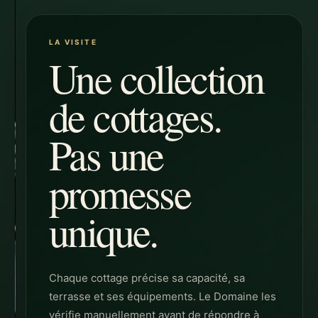
LA VISITE
Une collection
de cottages.
Pas une
promesse
unique.
Chaque cottage précise sa capacité, sa
terrasse et ses équipements. Le Domaine les
vérifie manuellement avant de répondre à