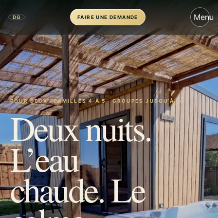
Menu
DG
FAIRE UNE DEMANDE
POUR DEUX · FAMILLES 4 À 5 · GROUPES JUSQU’À 14
Deux nuits.
L’eau
chaude. Le