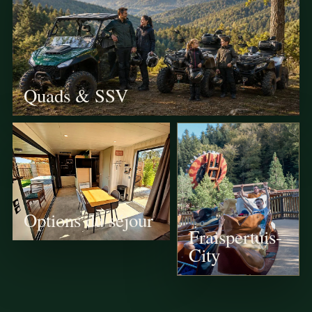
Quads & SSV
Options du séjour
Fraispertuis-
City