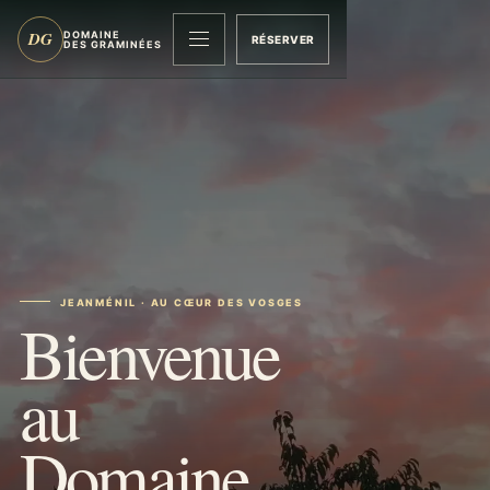
DG
DOMAINE
RÉSERVER
MENU
DES GRAMINÉES
JEANMÉNIL · AU CŒUR DES VOSGES
Bienvenue
au
Domaine.