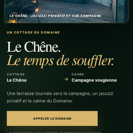
LE CHÊNE · JACUZZI PRIVATIF ET VUE CAMPAGNE
UN COTTAGE DU DOMAINE
Le Chêne.
Le temps de souffler.
COTTAGE
CADRE
→
Le Chêne
Campagne vosgienne
Une terrasse tournée vers la campagne, un jacuzzi
privatif et le calme du Domaine.
APPELER LE DOMAINE
Les disponibilités sont confirmées directement par le Domaine.