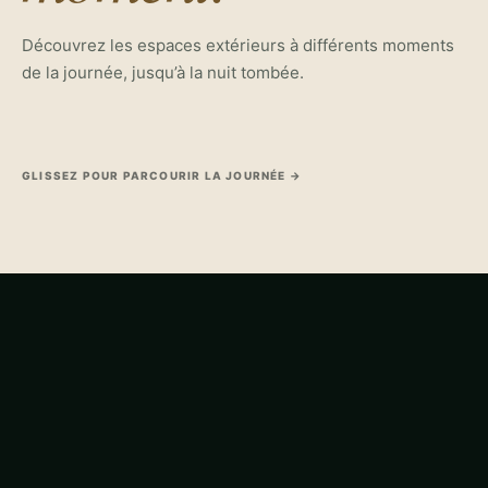
11:00
16:00
Prendre le temps
Retr
Découvrez les espaces extérieurs à différents moments
de la journée, jusqu’à la nuit tombée.
au jardin
jacuz
GLISSEZ POUR PARCOURIR LA JOURNÉE →